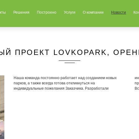
кты
Решения
Построено
Услуги
О компании
Новости
Ко
ЫЙ ПРОЕКТ LOVKOPARK, ОРЕН
Наша команда постоянно работает над созданием новых
индивидуальный дизайн фанволов специально для нового
парков, а также всегда готова откликнуться на
пр
индивидуальные пожелания Заказчика. Разработали
Вс