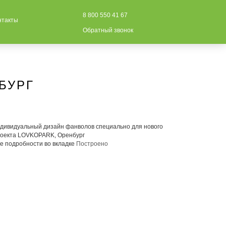
8 800 550 41 67
нтакты
Обратный звонок
БУРГ
оекта LOVKOPARK, Оренбург
е подробности во вкладке
Построено