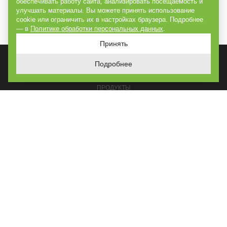
обеспечивать работу сайта, анализировать посещаемость и
улучшать материалы. Вы можете принять использование
cookie или ограничить их в настройках браузера. Подробнее
— в
Политике обработки персональных данных
.
Принять
Подробнее
ГЛАВНАЯ
ПРОДУКТЫ
РЕШЕНИЯ
ПОСТРОЕНО
УСЛУГИ
О КОМПАНИИ
КОНТАКТЫ
КАРТА САЙТА