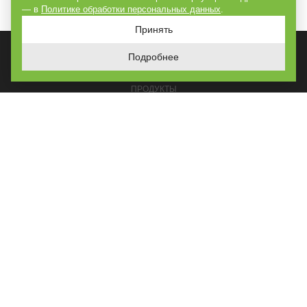
— в
Политике обработки персональных данных
.
Принять
Подробнее
ГЛАВНАЯ
ПРОДУКТЫ
РЕШЕНИЯ
ПОСТРОЕНО
УСЛУГИ
О КОМПАНИИ
КОНТАКТЫ
КАРТА САЙТА
© GoPark, все права защищены, копирование материалов сайта возможно только