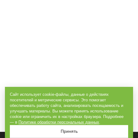
Сайт использует cookie-файлы, данные о действиях
посетителей и метрические сервисы. Это помогает
обеспечивать работу сайта, анализировать посещаемость и
улучшать материалы. Вы можете принять использование
cookie или ограничить их в настройках браузера. Подробнее
— в
Политике обработки персональных данных
.
Принять