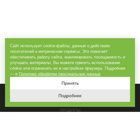
Сайт использует cookie-файлы, данные о действиях
посетителей и метрические сервисы. Это помогает
обеспечивать работу сайта, анализировать посещаемость и
улучшать материалы. Вы можете принять использование
cookie или ограничить их в настройках браузера. Подробнее
— в
Политике обработки персональных данных
.
Принять
Подробнее
ГЛАВНАЯ
ПРОДУКТЫ
РЕШЕНИЯ
ПОСТРОЕНО