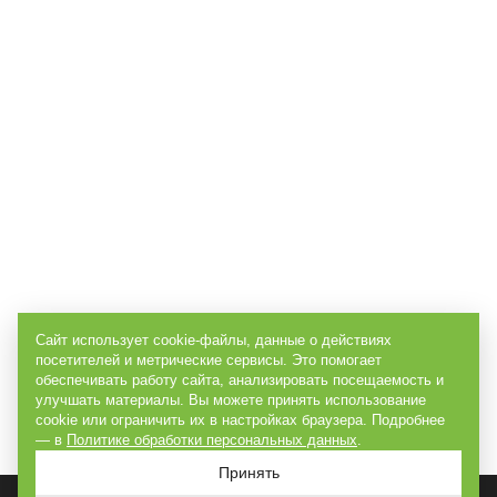
Сайт использует cookie-файлы, данные о действиях
посетителей и метрические сервисы. Это помогает
обеспечивать работу сайта, анализировать посещаемость и
улучшать материалы. Вы можете принять использование
cookie или ограничить их в настройках браузера. Подробнее
— в
Политике обработки персональных данных
.
Принять