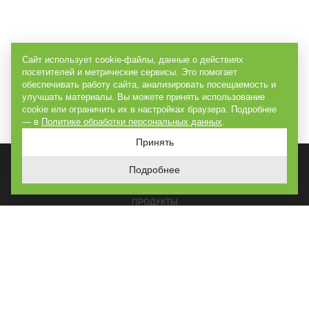
Сайт использует cookie-файлы, данные о действиях
посетителей и метрические сервисы. Это помогает
обеспечивать работу сайта, анализировать посещаемость и
улучшать материалы. Вы можете принять использование
cookie или ограничить их в настройках браузера. Подробнее
— в
Политике обработки персональных данных
.
Принять
Подробнее
ГЛАВНАЯ
ПРОДУКТЫ
РЕШЕНИЯ
ПОСТРОЕНО
УСЛУГИ
О КОМПАНИИ