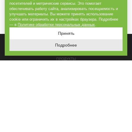
посетителей и метрические сервисы. Это помогает
обеспечивать работу сайта, анализировать посещаемость и
улучшать материалы. Вы можете принять использование
cookie или ограничить их в настройках браузера. Подробнее
— в
Политике обработки персональных данных
.
Принять
Подробнее
ГЛАВНАЯ
ПРОДУКТЫ
РЕШЕНИЯ
ПОСТРОЕНО
УСЛУГИ
О КОМПАНИИ
КОНТАКТЫ
КАРТА САЙТА