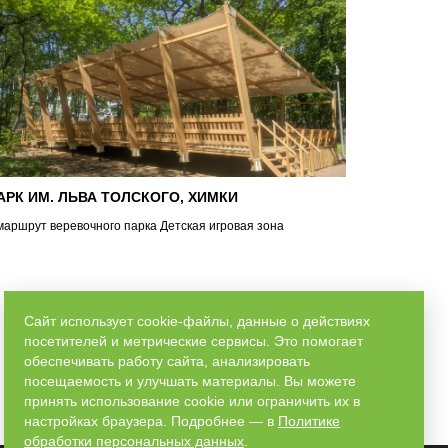
АРК ИМ. ЛЬВА ТОЛСКОГО, ХИМКИ
маршрут веревочного парка Детская игровая зона
ПОДРОБНЕЕ
Сайт использует cookie-файлы, данные о действиях
посетителей и метрические сервисы. Это помогает
обеспечивать работу сайта, анализировать
посещаемость и улучшать материалы. Вы можете
принять использование cookie или ограничить их в
настройках браузера. Подробнее — в
Политике
обработки персональных данных
.